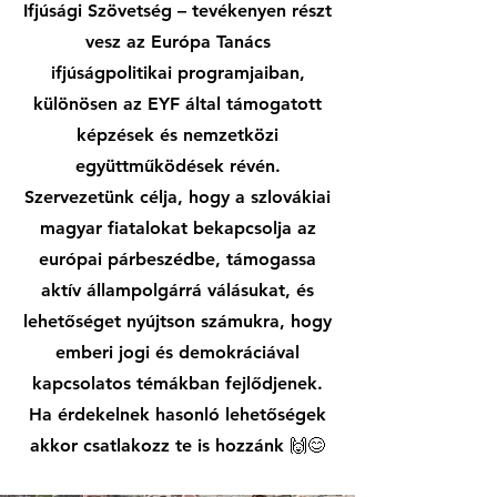
Ifjúsági Szövetség – tevékenyen részt
vesz az Európa Tanács
ifjúságpolitikai programjaiban,
különösen az EYF által támogatott
képzések és nemzetközi
együttműködések révén.
Szervezetünk célja, hogy a szlovákiai
magyar fiatalokat bekapcsolja az
európai párbeszédbe, támogassa
aktív állampolgárrá válásukat, és
lehetőséget nyújtson számukra, hogy
emberi jogi és demokráciával
kapcsolatos témákban fejlődjenek.
Ha érdekelnek hasonló lehetőségek
akkor csatlakozz te is hozzánk 🙌😊