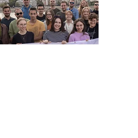
Youth of European
Nationalities
Ennek érdekében saját képzéseket
szervezünk, valamint részt veszünk a