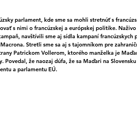
cúzsky parlament, kde sme sa mohli stretnúť s francúz
ovať s nimi o francúzskej a európskej politike. Naživ
 kampaň, navštívili sme aj sídla kampaní francúzskych 
Macrona. Stretli sme sa aj s tajomníkom pre zahranič
trany Patrickom Vollerom, ktorého manželka je Maďar
. Povedal, že naozaj dúfa, že sa Maďari na Slovensku 
entu a parlamentu EÚ.