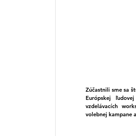
Zúčastnili sme sa š
Európskej ľudovej
vzdelávacích work
volebnej kampane a