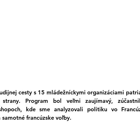
tudijnej cesty s 15 mládežníckymi organizáciami patria
 strany. Program bol veľmi zaujímavý, zúčastni
shopoch, kde sme analyzovali politiku vo Francúzs
 samotné francúzske voľby.