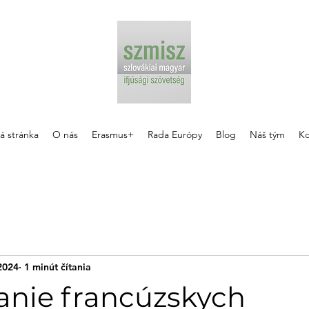
á stránka
O nás
Erasmus+
Rada Európy
Blog
Náš tým
Ko
2024
1 minút čítania
anie francúzskych