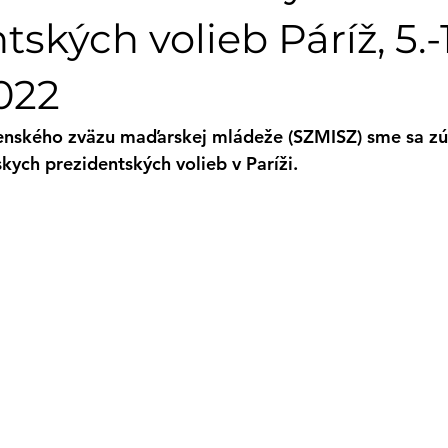
ských volieb Páríž, 5.-1
2022
enského zväzu maďarskej mládeže (SZMISZ) sme sa zúč
kych prezidentských volieb v Paríži.