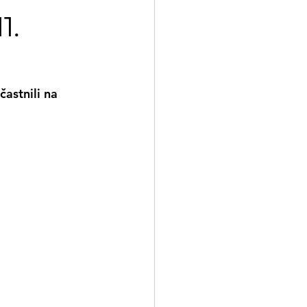
1.
astnili na 