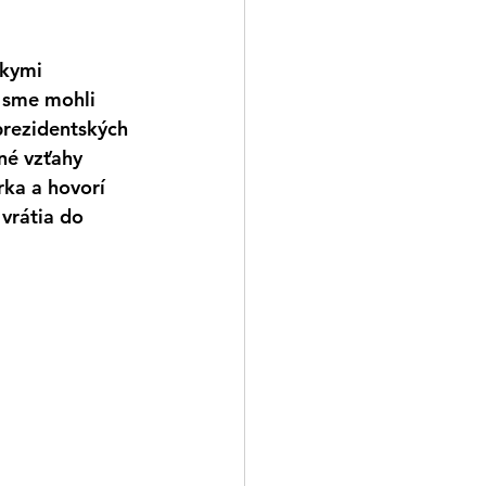
skymi 
o sme mohli 
prezidentských 
né vzťahy 
ka a hovorí 
vrátia do 