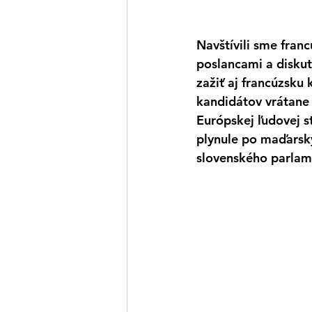
Navštívili sme fran
poslancami a diskut
zažiť aj francúzsku
kandidátov vrátane 
Európskej ľudovej s
plynule po maďarsky
slovenského parlam