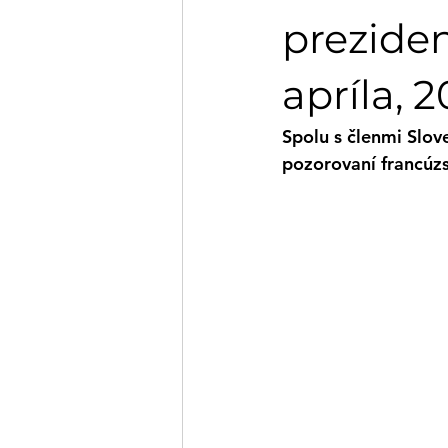
prezident
apríla, 
Spolu s členmi Slov
pozorovaní francúzs