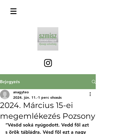
Bejegyzés
anagyteo
2024. jún. 11.
1 perc olvasás
2024. Március 15-ei
megemlékezés Pozsony
“Vésőd soká nyúgodott. Vedd föl azt 
s örök tábládra. Vésd föl ezt a nagy 